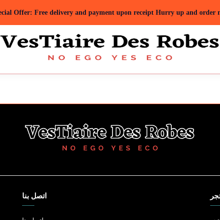
cial Offer: Free delivery and payment upon receipt Hurry up and order
جر
اتصل بنا