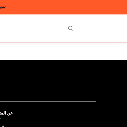
 now
عن المت