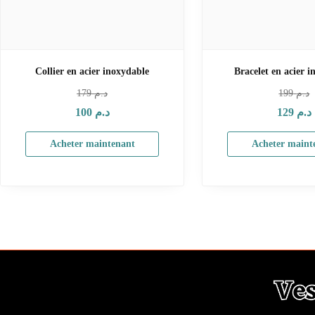
Collier en acier inoxydable
Bracelet en acier 
179
د.م
199
د.م
100
د.م
129
د.م
Acheter maintenant
Acheter maint