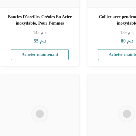
Boucles D’oreilles Créoles En Acier
Collier avec pendent
inoxydable, Pour Femmes
inoxydabl
145
د.م
159
د.م
55
د.م
80
د.م
Acheter maintenant
Acheter maint